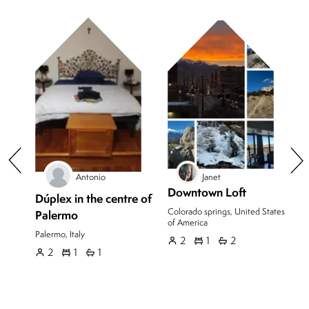
Antonio
Janet
Downtown Loft
Dúplex in the centre of
C
t
Colorado springs,
United States
Palermo
w
of America
Palermo,
Italy
Be
2
1
2
2
1
1