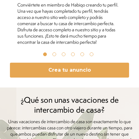
Conviértete en miembro de Habiqo creando tu perfil.
Y
Una vez que hayas completado tu perfil, tendrás
i
acceso a nuestro sitio web completo y podrás
a
comenzar a buscar tu casa de intercambio perfecta.
c
Disfruta de acceso completo a nuestro sitio y a todas
s
sus funciones. ¡Esto te dará mucho tiempo para
e
encontrar la casa de intercambio perfecta!
Crea tu anuncio
¿Qué son unas vacaciones de
intercambio de casa?
Unas vacaciones de intercambio de casa son exactamente lo que
parece: intercambias casa con otro viajero durante un tiempo, para
que ambos puedan disfrutar de un nuevo destino sin tener que