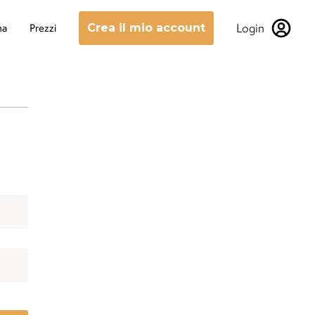
Login
na
Prezzi
Crea il mio account