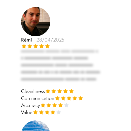
Rémi
28/04/2025
********** ****** **** ********** *
* ************* ********** *******
**************** ****** ************
******** ** *** * ** ****** *** ** *******
********************* ******* ** *****
Cleanliness
Communication
Accuracy
Value