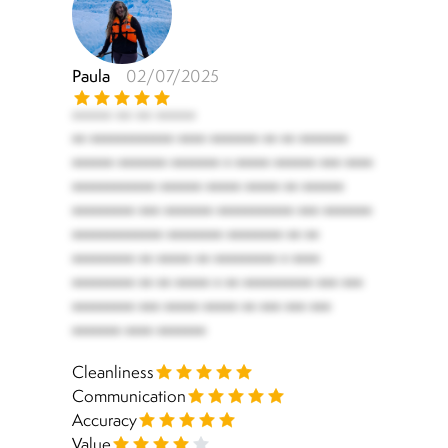
Paula
02/07/2025
***** ** ** *****
** ************ **** ******* ** ** *******
****** ******* ******* * ***** ****** *** ****
************ ****** ***** ***** ** ******
********* *** ******* *********** *** *******
************* ******** ******** ** **
********* ** ***** ** ********* * ****
********* ** ** ***** * ** ********** *** ***
********* *** ***** ***** ** *** *** ***
******* **** *******
Cleanliness
Communication
Accuracy
Value