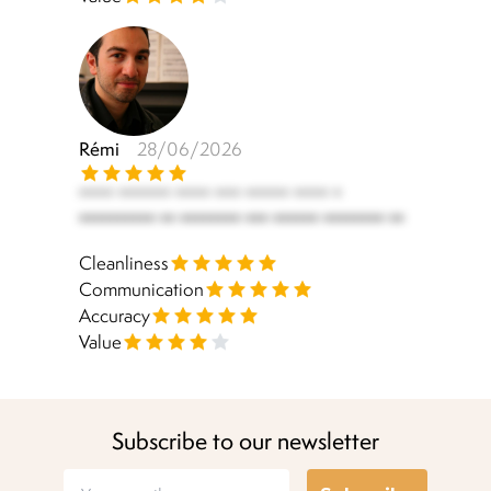
Rémi
28/06/2026
**** ****** **** *** ***** **** *
********** ** ******** *** ****** ******** **
Cleanliness
Communication
Accuracy
Value
Subscribe to our newsletter