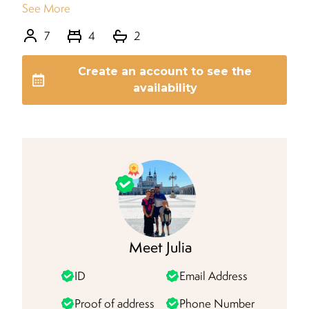
See More
7
4
2
Create an account to see the
availability
Meet
Julia
ID
Email Address
Proof of address
Phone Number